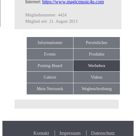
Internet:
https://www.magicmusic4u.com
Mitgliedsnummer: 4424
Mitglied seit: 21. August 2013
Informationen
Persönliches
Events
Produkte
Posting-Board
Werbebox
Galerie
Videos
Mein Netzwerk
Wegbeschreibung
Kontakt
Impressum
Datenschutz