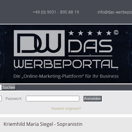
+49 (0) 9931 - 895 88 19
info@das-werbepor
Passwort:
Passwort vergessen?
Kriemhild Maria Siegel - Sopranistin