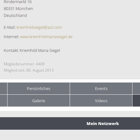
Rindermarkt 16
80331 München
Deutschland
E-Mail:
kriemhildsiegel@aol.com
Internet:
www.kriemhildmariasiegel.de
Kontakt: Kriemhild Maria Siegel
Mitgliedsnummer: 4409
Mitglied seit: 06. August 2013
Persönliches
Events
Galerie
Videos
Mein Netzwerk