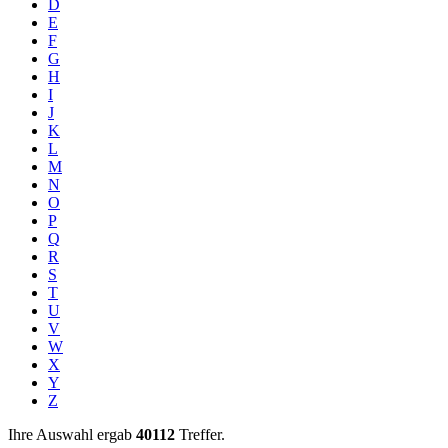
D
E
F
G
H
I
J
K
L
M
N
O
P
Q
R
S
T
U
V
W
X
Y
Z
Ihre Auswahl ergab
40112
Treffer.