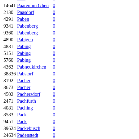
14641
Paaren im Glien
0
2130
Paasdorf
0
4291
Paben
0
9341
Pabenberg
0
9360
Pabenberg
0
4890
Pabigen
0
4881
Pabing
0
5151
Pabing
0
5760
Pabing
0
4363
Pabneukirchen
0
38836
Pabstorf
0
8192
Pacher
0
8673
Pacher
0
4502
Pachersdorf
0
2471
Pachfurth
0
4081
Paching
0
8583
Pack
0
9451
Pack
0
39624
Packebusch
0
24634
Padenstedt
0