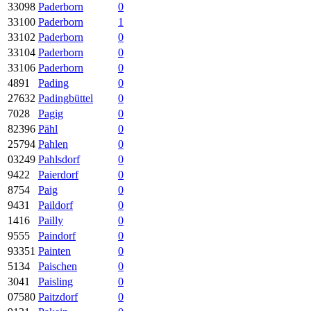
33098
Paderborn
0
33100
Paderborn
1
33102
Paderborn
0
33104
Paderborn
0
33106
Paderborn
0
4891
Pading
0
27632
Padingbüttel
0
7028
Pagig
0
82396
Pähl
0
25794
Pahlen
0
03249
Pahlsdorf
0
9422
Paierdorf
0
8754
Paig
0
9431
Paildorf
0
1416
Pailly
0
9555
Paindorf
0
93351
Painten
0
5134
Paischen
0
3041
Paisling
0
07580
Paitzdorf
0