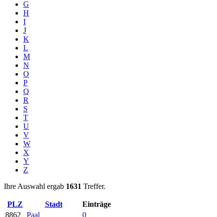
G
H
I
J
K
L
M
N
O
P
Q
R
S
T
U
V
W
X
Y
Z
Ihre Auswahl ergab
1631
Treffer.
PLZ
Stadt
Einträge
8862
Paal
0