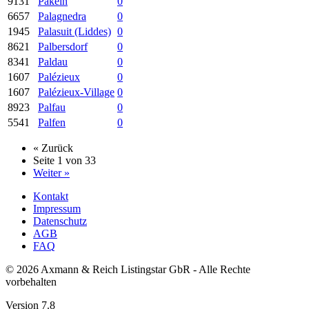
9131
Pakein
0
6657
Palagnedra
0
1945
Palasuit (Liddes)
0
8621
Palbersdorf
0
8341
Paldau
0
1607
Palézieux
0
1607
Palézieux-Village
0
8923
Palfau
0
5541
Palfen
0
« Zurück
Seite 1 von 33
Weiter »
Kontakt
Impressum
Datenschutz
AGB
FAQ
© 2026 Axmann & Reich Listingstar GbR - Alle Rechte
vorbehalten
Version 7.8