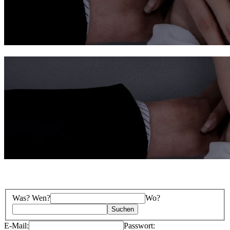
Was? Wen?
Wo?
E-Mail:
Passwort: