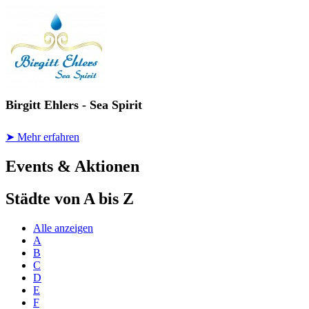
Birgitt Ehlers - Sea Spirit
➤ Mehr erfahren
Events & Aktionen
Städte von A bis Z
Alle anzeigen
A
B
C
D
E
F