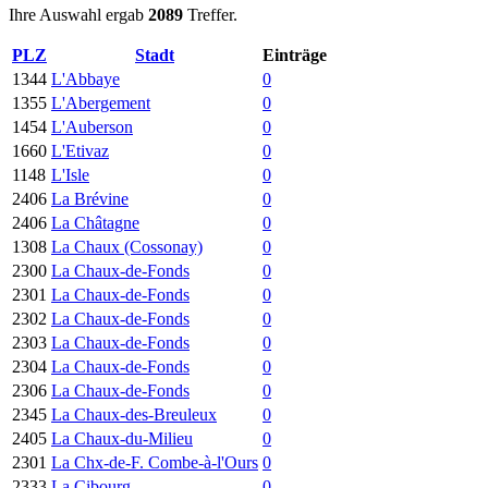
Ihre Auswahl ergab
2089
Treffer.
PLZ
Stadt
Einträge
1344
L'Abbaye
0
1355
L'Abergement
0
1454
L'Auberson
0
1660
L'Etivaz
0
1148
L'Isle
0
2406
La Brévine
0
2406
La Châtagne
0
1308
La Chaux (Cossonay)
0
2300
La Chaux-de-Fonds
0
2301
La Chaux-de-Fonds
0
2302
La Chaux-de-Fonds
0
2303
La Chaux-de-Fonds
0
2304
La Chaux-de-Fonds
0
2306
La Chaux-de-Fonds
0
2345
La Chaux-des-Breuleux
0
2405
La Chaux-du-Milieu
0
2301
La Chx-de-F. Combe-à-l'Ours
0
2333
La Cibourg
0