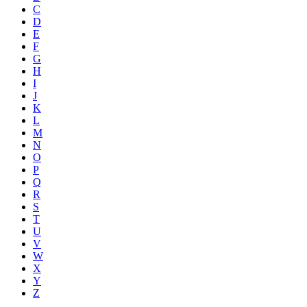
C
D
E
F
G
H
I
J
K
L
M
N
O
P
Q
R
S
T
U
V
W
X
Y
Z