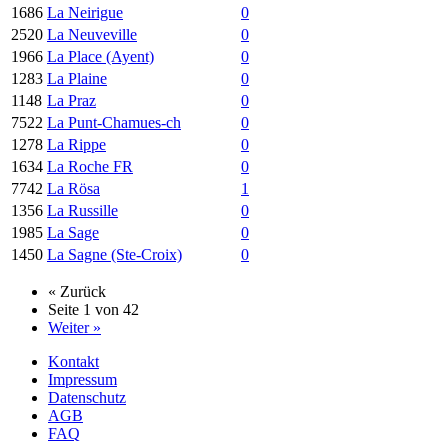
1686
La Neirigue
0
2520
La Neuveville
0
1966
La Place (Ayent)
0
1283
La Plaine
0
1148
La Praz
0
7522
La Punt-Chamues-ch
0
1278
La Rippe
0
1634
La Roche FR
0
7742
La Rösa
1
1356
La Russille
0
1985
La Sage
0
1450
La Sagne (Ste-Croix)
0
« Zurück
Seite 1 von 42
Weiter »
Kontakt
Impressum
Datenschutz
AGB
FAQ