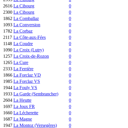
2616
La Cibourg
0
2300
La Cibourg
0
1862
La Comballaz
0
1093
La Conversion
0
1782
La Corbaz
0
2117
La Côte-aux-Fées
0
1148
La Coudre
0
1090
La Croix (Lutry)
0
1257
La Croix-de-Rozon
0
1265
La Cure
0
2333
La Ferrière
0
1866
La Forclaz VD
0
1985
La Forclaz VS
0
1944
La Fouly VS
0
1933
La Garde (Sembrancher)
0
2604
La Heutte
0
1697
La Joux FR
0
1660
La Lécherette
0
1687
La Magne
0
1947
La Montoz (Versegères)
0