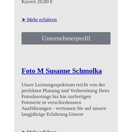
Kuvert 20,00 €
➤ Mehr erfahren
Unternehmerprofil
Foto M Susanne Schmolka
Unser Leistungsspektrum reicht von der
perfekten Planung und Vorbereitung Ihres
Fotoshootings bis hin zurfertigen
Fotoserie in verschiedensten
Ausführungen - vertrauen Sie auf unsere
langjährige Erfahrung.Unsere
Leistungen:• Biometrische Passbilder•
Bewerbungs- und Karrierebilder•
Portraitaufnahmen aller Art•