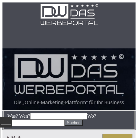
Was? Wen?
Wo?
E-Mail: