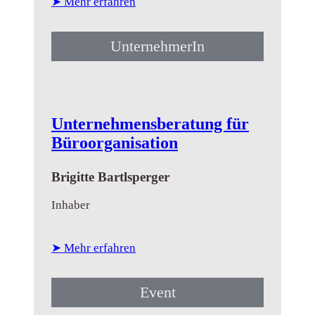
Instrument erschaffen oder ich fertige es
➤ Mehr erfahren
nach Deinen individuellen Wünsc...
UnternehmerIn
Unternehmensberatung für
Büroorganisation
Brigitte Bartlsperger
Inhaber
➤ Mehr erfahren
Event