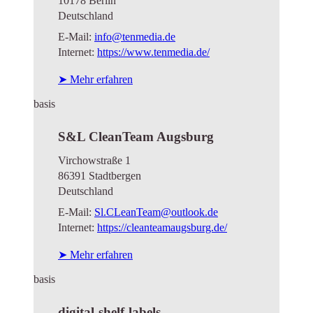
10178 Berlin
Deutschland
E-Mail:
info@tenmedia.de
Internet:
https://www.tenmedia.de/
➤ Mehr erfahren
basis
S&L CleanTeam Augsburg
Virchowstraße 1
86391 Stadtbergen
Deutschland
E-Mail:
Sl.CLeanTeam@outlook.de
Internet:
https://cleanteamaugsburg.de/
➤ Mehr erfahren
basis
digital-shelf-labels